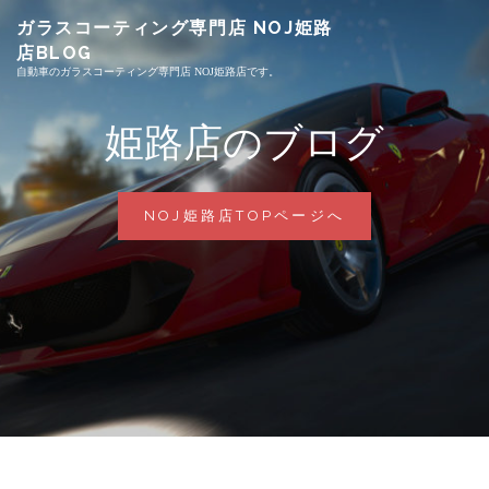
Skip
ガラスコーティング専門店 NOJ姫路
to
店BLOG
content
自動車のガラスコーティング専門店 NOJ姫路店です。
姫路店のブログ
姫
NOJ姫路店TOPページへ
路
店
の
ブ
ロ
グ