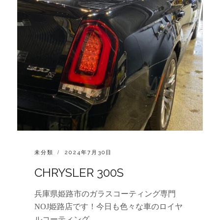
CATEGORIES:
POSTED
未分類
2024年7月30日
ON
CHRYSLER 300S
兵庫県姫路市のガラスコーティング専門
NOJ姫路店です！今日も色々な車のロイヤ
ルコーティング …