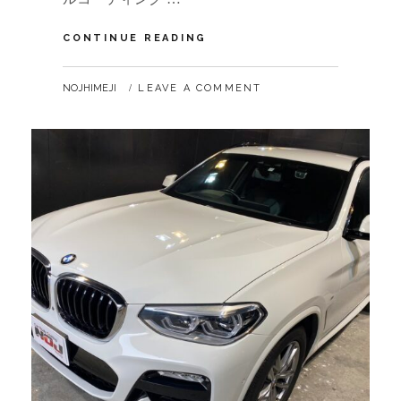
CHRYSLER
CONTINUE READING
300S
BY
NOJHIMEJI
LEAVE A COMMENT