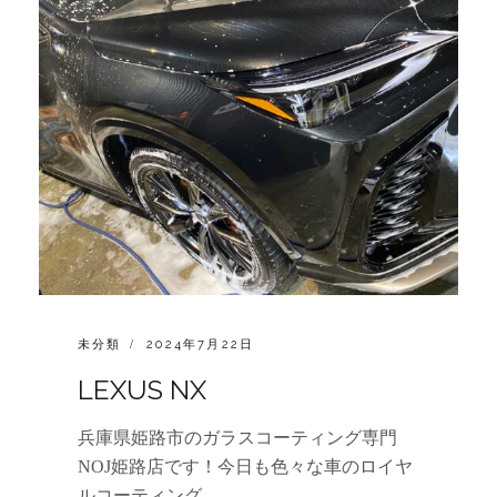
CATEGORIES:
POSTED
未分類
2024年7月22日
ON
LEXUS NX
兵庫県姫路市のガラスコーティング専門
NOJ姫路店です！今日も色々な車のロイヤ
ルコーティング …