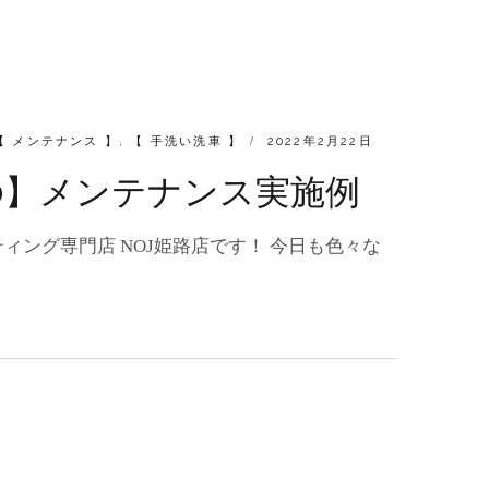
POSTED
【 メンテナンス 】
,
【 手洗い洗車 】
2022年2月22日
ON
C40】メンテナンス実施例
ィング専門店 NOJ姫路店です！ 今日も色々な
O