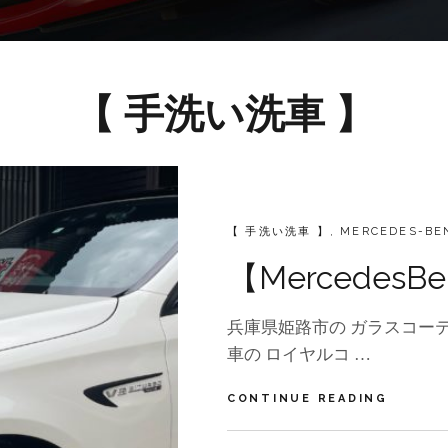
【 手洗い洗車 】
CATEGORIES:
【 手洗い洗車 】
,
MERCEDES-BE
【Mercedes
兵庫県姫路市の ガラスコーテ
車の ロイヤルコ …
【MERC
CONTINUE READING
手
洗