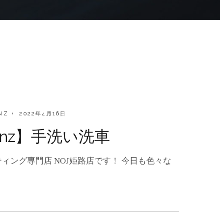
POSTED
NZ
2022年4月16日
ON
Benz】手洗い洗車
ィング専門店 NOJ姫路店です！ 今日も色々な
EDESBENZ】