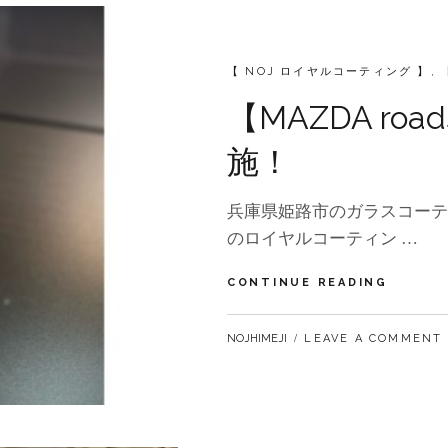
ナ
ン
ス
例
CATEGORIES:
【 NOJ ロイヤルコーティング 】
,
の
ご
【MAZDA ro
紹
介！
施！
兵庫県姫路市のガラスコーテ
のロイヤルコーティン …
【MAZD
CONTINUE READING
ROADS
メ
BY
NOJHIMEJI
LEAVE A COMMENT
ン
テ
ナ
ン
ス
実