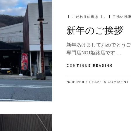
ナ
ン
ス
CATEGORIES:
【 こだわりの磨き 】
,
【 手洗い洗車
実
施
新年のご挨拶
例
の
ご
新年あけましておめでとうご
紹
専門店NOJ姫路店です …
介！】
新
CONTINUE READING
年
の
BY
NOJHIMEJI
LEAVE A COMMENT
ご
挨
拶