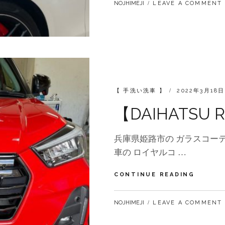
BY
NOJHIMEJI
LEAVE A COMMENT
い
洗
車
CATEGORIES:
POSTED
【 手洗い洗車 】
2022年3月18日
ON
【DAIHATSU
兵庫県姫路市の ガラスコーテ
車の ロイヤルコ …
【DAIH
CONTINUE READING
ROCKY
手
BY
NOJHIMEJI
LEAVE A COMMENT
洗
い
洗