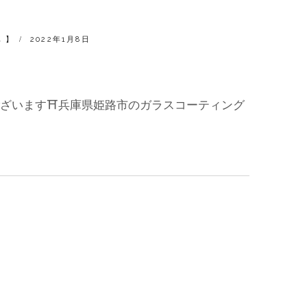
POSTED
 】
2022年1月8日
ON
ざいます⛩兵庫県姫路市のガラスコーティング