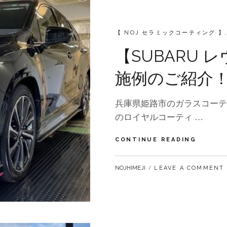
施！
CATEGORIES:
【 NOJ セラミックコーティング 】
【SUBARU
施例のご紹介
兵庫県姫路市のガラスコーテ
のロイヤルコーティ …
【SUBA
CONTINUE READING
レ
ヴ
BY
NOJHIMEJI
LEAVE A COMMENT
ォ
ー
グ
メ
ン
テ