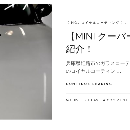
実
施
例
CATEGORIES:
【 NOJ ロイヤルコーティング 】
,
【MINI ク
紹介！
兵庫県姫路市のガラスコーテ
のロイヤルコーティン …
【MINI
CONTINUE READING
ク
ー
BY
NOJHIMEJI
LEAVE A COMMENT
パ
ー】
メ
ン
テ