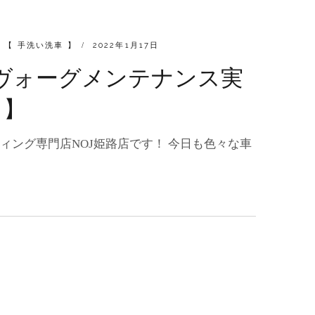
POSTED
,
【 手洗い洗車 】
2022年1月17日
ON
 レヴォーグメンテナンス実
！】
ィング専門店NOJ姫路店です！ 今日も色々な車
RU