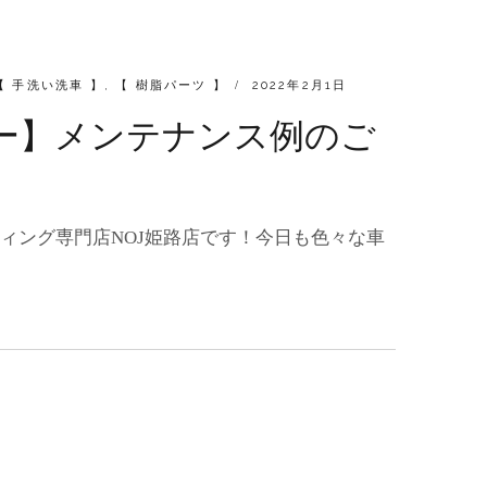
POSTED
【 手洗い洗車 】
,
【 樹脂パーツ 】
2022年2月1日
ON
ーパー】メンテナンス例のご
ィング専門店NOJ姫路店です！今日も色々な車