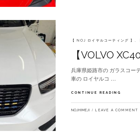
車
CATEGORIES:
【 NOJ ロイヤルコーティング 】
,
【VOLVO X
兵庫県姫路市の ガラスコーテ
車の ロイヤルコ …
【VOLV
CONTINUE READING
XC40】
メ
BY
NOJHIMEJI
LEAVE A COMMENT
ン
テ
ナ
ン
ス