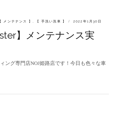
POSTED
【 メンテナンス 】
,
【 手洗い洗車 】
2022年1月30日
ON
adster】メンテナンス実
ィング専門店NOJ姫路店です！今日も色々な車
A
TER】