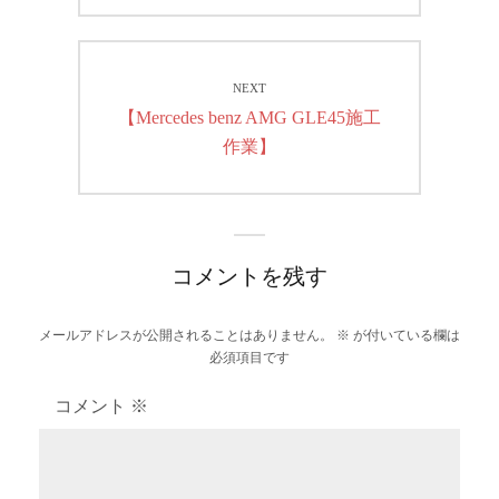
ビ
ゲ
NEXT
ー
Next
【Mercedes benz AMG GLE45施工
シ
post:
作業】
ョ
ン
コメントを残す
メールアドレスが公開されることはありません。
※
が付いている欄は
必須項目です
コメント
※