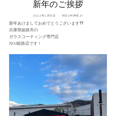
新年のご挨拶
POSTED
BY
2022年1月8日
NOJHIMEJI
ON
新年あけましておめでとうございます⛩
兵庫県姫路市の
ガラスコーティング専門店
NOJ姫路店です！