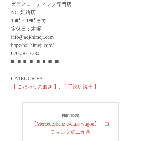
ガラスコーティング専門店
NOJ姫路店
10時～18時まで
定休日：木曜
info@noj-himeji.com
http://noj-himeji.com/
079-287-8780
■□■□■□■□■□■□■□■□
CATEGORIES:
【 こだわりの磨き 】
,
【 手洗い洗車 】
投
PREVIOUS
稿
Previous
【Mercedesbenz c-class wagon】 コ
ナ
post:
ーティング施工作業！