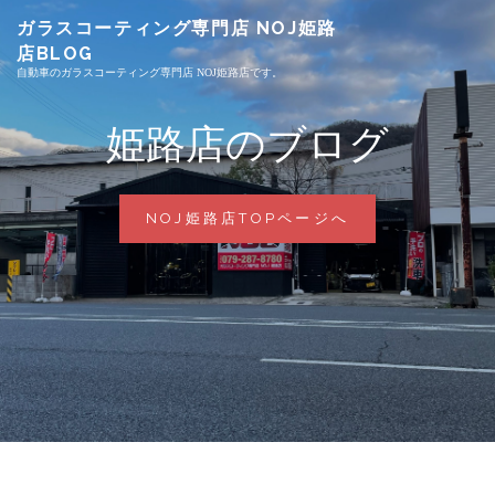
Skip
ガラスコーティング専門店 NOJ姫路
to
店BLOG
content
自動車のガラスコーティング専門店 NOJ姫路店です。
姫路店のブログ
姫
NOJ姫路店TOPページへ
路
店
の
ブ
ロ
グ