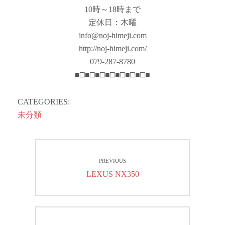
10時～18時まで
定休日：木曜
info@noj-himeji.com
http://noj-himeji.com/
079-287-8780
■□■□■□■□■□■□■□■
CATEGORIES:
未分類
投
PREVIOUS
稿
Previous
LEXUS NX350
ナ
post:
ビ