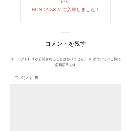
ゲ
NEXT
Next
HONDA ZR-V ご入庫しました！
ー
post:
シ
ョ
コメントを残す
ン
メールアドレスが公開されることはありません。
※
が付いている欄は
必須項目です
コメント
※