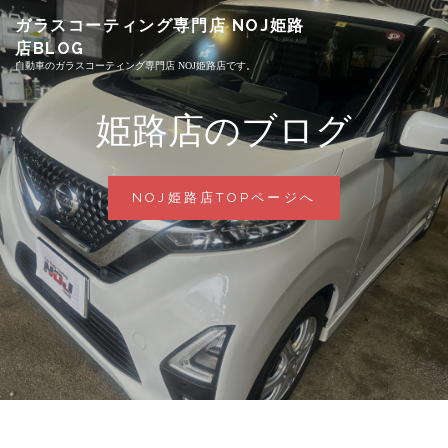
Skip
ガラスコーティング専門店 NOJ姫路
to
店BLOG
content
自動車のガラスコーティング専門店 NOJ姫路店です。
姫路店のブログ
姫
NOJ姫路店TOPページへ
路
店
の
ブ
ロ
グ