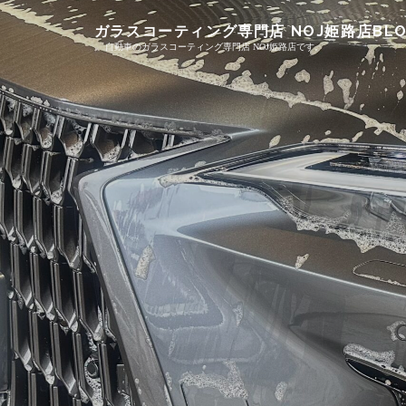
Skip
ガラスコーティング専門店 NOJ姫路店BLO
to
自動車のガラスコーティング専門店 NOJ姫路店です。
content