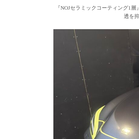
『NOJセラミックコーティング1
透を