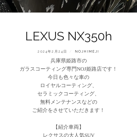
LEXUS NX350h
POSTED
BY
2024年2月24日
NOJHIMEJI
ON
兵庫県姫路市の
ガラスコーティング専門NOJ姫路店です！
今日も色々な車の
ロイヤルコーティング、
セラミックコーティング、
無料メンテナンスなどの
ご紹介をさせていただきます！
【紹介車両】
レクサスの大人気SUV