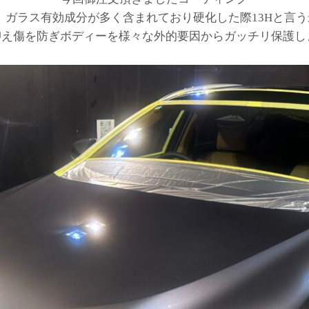
層』ガラス有効成分が多く含まれており硬化した際13Hと言
抑え傷を防ぎボディーを様々な外的要因からガッチリ保護し