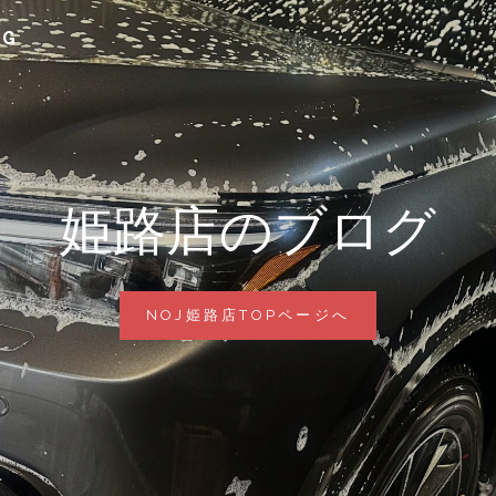
G
姫路店のブログ
姫
NOJ姫路店TOPページへ
路
店
の
ブ
ロ
グ