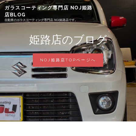
Skip
ガラスコーティング専門店 NOJ姫路
to
店BLOG
content
自動車のガラスコーティング専門店 NOJ姫路店です。
姫路店のブログ
姫
NOJ姫路店TOPページへ
路
店
の
ブ
ロ
グ