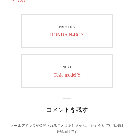
投
PREVIOUS
稿
Previous
HONDA N-BOX
ナ
post:
ビ
ゲ
NEXT
Next
Tesla model Y
ー
post:
シ
ョ
コメントを残す
ン
メールアドレスが公開されることはありません。
※
が付いている欄は
必須項目です